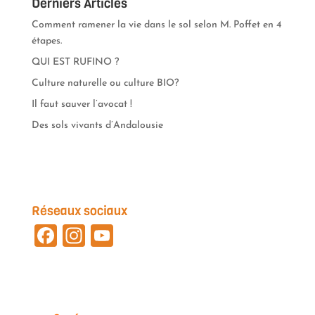
Derniers Articles
Comment ramener la vie dans le sol selon M. Poffet en 4
étapes.
QUI EST RUFINO ?
Culture naturelle ou culture BIO?
Il faut sauver l’avocat !
Des sols vivants d’Andalousie
Réseaux sociaux
F
In
Y
a
st
o
ce
a
u
b
gr
T