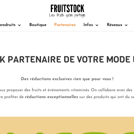
rodruits
Boutique
Partenaires
Infos
Réseaux
K PARTENAIRE DE VOTRE MODE D
Des réductions exclusives rien que pour vous !
 proposer des fruits et événements vitaminés. On collabore avec des 
re profiter de
réductions exceptionnelles
sur des produits qui ont du s